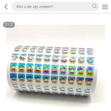
2
/
2