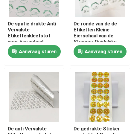
Producten
De spatie drukte Anti
De ronde van de de
Vervalste
Etiketten Kleine
Etikettenkleefstof
Eierschaal van de
Zelfklevend Etiketstickers
voor Eierschaal
Stamper Duidelijke
Veiligheid
Aanvraag sturen
Aanvraag sturen
Vernietigende
Verpakkende etiketstickers
Vinyletiketten
Douane Kleinhandelsetiketten
Voedsel Zelfklevende Etiketten
De Etiketten van de drankfles
De anti Vervalste
De gedrukte Sticker
Waterdichte Kosmetische Etiketten