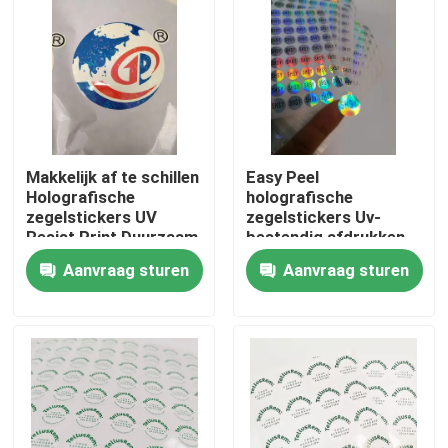
Makkelijk af te schillen
Easy Peel
Holografische
holografische
zegelstickers UV
zegelstickers Uv-
Resist Print Duurzaam
bestendig afdrukken
waterdicht laserlabel
Duurzaam waterdicht
Aanvraag sturen
Aanvraag sturen
voor logo
vinyl
Thuis
Over ons
Contacten